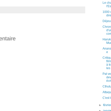
Le ch
l'E
1000 
dir
Déjeu
Chron
d'u
co
entaire
Haruk
Mu
Anan
e
Critiq
fil
à t
les
Pat ve
dev
écr
Cthut
Attaqu
C'est 
►
févri
►
janvi