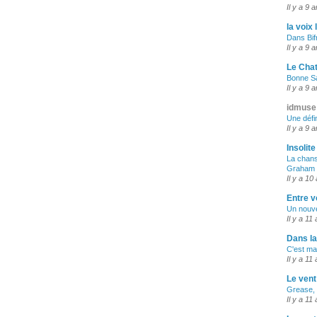
Il y a 9 
la voix 
Dans Bif
Il y a 9 
Le Cha
Bonne Sa
Il y a 9 
idmuse
Une défin
Il y a 9 
Insolit
La chans
Graham
Il y a 10
Entre vo
Un nouvea
Il y a 11
Dans la
C'est ma
Il y a 11
Le vent
Grease, 
Il y a 11