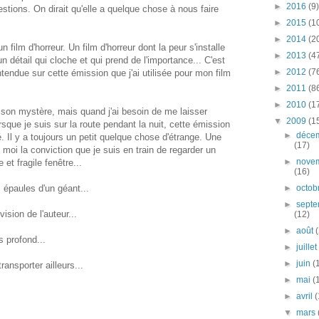
►
2016
(9)
tions. On dirait qu'elle a quelque chose à nous faire
►
2015
(1
►
2014
(2
 film d'horreur. Un film d'horreur dont la peur s'installe
►
2013
(4
 détail qui cloche et qui prend de l'importance... C'est
►
2012
(7
entendue sur cette émission que j'ai utilisée pour mon film
►
2011
(8
►
2010
(1
son mystère, mais quand j'ai besoin de me laisser
▼
2009
(1
sque je suis sur la route pendant la nuit, cette émission
►
déce
té. Il y a toujours un petit quelque chose d'étrange. Une
(17)
en moi la conviction que je suis en train de regarder un
►
nove
et fragile fenêtre...
(16)
 épaules d'un géant...
►
octob
►
sept
vision de l'auteur...
(12)
►
août
s profond...
►
juille
►
juin
(
ansporter ailleurs...
►
mai
(
►
avril
(
▼
mars