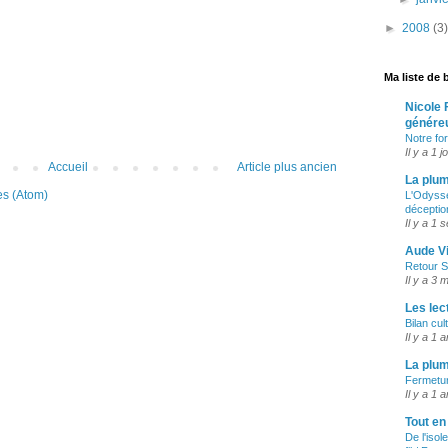
►
2008
(3)
Ma liste de 
Nicole 
génére
Notre fo
Il y a 1 j
Accueil
Article plus ancien
La plum
es (Atom)
L'Odyssé
déceptio
Il y a 1 
Aude V
Retour 
Il y a 3 
Les lec
Bilan cul
Il y a 1 a
La plu
Fermetur
Il y a 1 a
Tout en
De l'isol