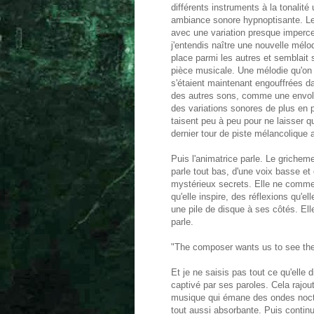
différents instruments à la tonalit
ambiance sonore hypnoptisante. L
avec une variation presque imperce
j'entendis naître une nouvelle mélo
place parmi les autres et semblait 
pièce musicale. Une mélodie qu'on a
s'étaient maintenant engouffrées 
des autres sons, comme une envolée
des variations sonores de plus en p
taisent peu à peu pour ne laisser 
dernier tour de piste mélancolique a
Puis l'animatrice parle. Le grichem
parle tout bas, d'une voix basse et
mystérieux secrets. Elle ne comme
qu'elle inspire, des réflexions qu'e
une pile de disque à ses côtés. Elle 
parle.
"The composer wants us to see the w
Et je ne saisis pas tout ce qu'elle
captivé par ses paroles. Cela rajou
musique qui émane des ondes noctu
tout aussi absorbante. Puis continue