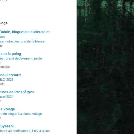
blogs
Fodale, blogueuse curieuse et
use
rce, notre plus grande faiblesse
our
e et le poing
e : grand déploiement, petite
n
semaine
idal-Lessard
SILQ 2026
mois
tures de Prospéryne
turel 2024
n
me volage
e du blogue La plume volage
n
 Syreeni
ement au confinement, il n'y a qu'un