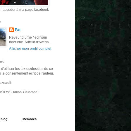
ur accéder à ma page facebook
?
Pat
Rêveur diurne / écrivain
nocturne. Auteur d'Averia.
Afficher mon profil complet
ent
it d'utiliser les textes/dessins de ce
 le consentement écrit de l'auteur.
azeault
e à toi, Darnel Paterson!
 blog
Membres