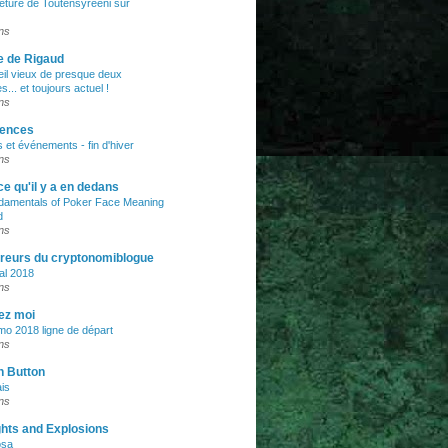
rmeture de Toutensyreeni sur
ans
e de Rigaud
il vieux de presque deux
es... et toujours actuel !
ans
rences
s et événements - fin d'hiver
ans
 ce qu'il y a en dedans
damentals of Poker Face Meaning
d
ans
rreurs du cryptonomiblogue
al 2018
ans
ez moi
o 2018 ligne de départ
ans
n Button
is
ans
ghts and Explosions
osa