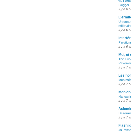
fil / Fe
Blogger
Il y a 6 
L'ermit
Un conse
millénair
Il y a 6 
Interfé
Parution
Il y a 6 
Moi, et
The Fun
Reveale
Il y a 7 
Les ho
Mon mét
Il y a 7 
Mon ch
Nanowrim
Il y a 7 
Aslemi
Désorma
Il y a 7 
Flashli
49. Mim