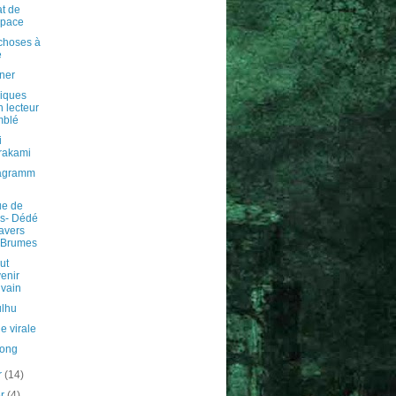
at de
space
choses à
e
ner
iques
n lecteur
mblé
i
rakami
agramm
ue de
ms- Dédé
ravers
 Brumes
ut
enir
ivain
ulhu
e virale
long
er
(14)
er
(4)