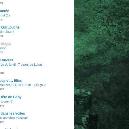
ans
lactée
rost (1)
ans
t Qui Louche
int-Jean !
ans
 blogue
ition
ans
e Univers
on du lundi : 7 years de Lukas
 ans
us et ... Elles
u billet ? Ouiii !!! Euh... Où ça ?
 ans
 tête de Gaby
 toune (5)
 ans
 dans les voiles
la comédie musicale
 ans