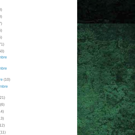
0)
0)
7)
6)
6)
71)
50)
mbre
mbre
re
(10)
embre
(21)
t
(6)
14)
13)
12)
(11)