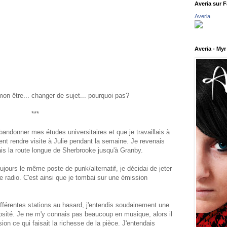
Averia sur 
Averia
Averia - Myr
mon être... changer de sujet... pourquoi pas?
***
abandonner mes études universitaires et que je travaillais à
ent rendre visite à Julie pendant la semaine. Je revenais
vais la route longue de Sherbrooke jusqu'à Granby.
ujours le même poste de punk/alternatif, je décidai de jeter
de radio. C'est ainsi que je tombai sur une émission
ifférentes stations au hasard, j'entendis soudainement une
iosité. Je ne m'y connais pas beaucoup en musique, alors il
sion ce qui faisait la richesse de la pièce. J'entendais